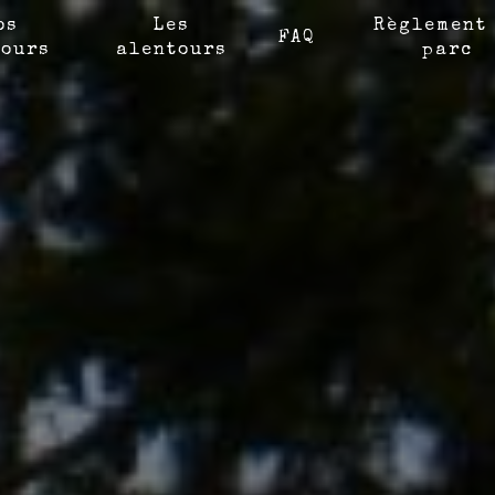
os
Les
Règlement
FAQ
ours
alentours
parc