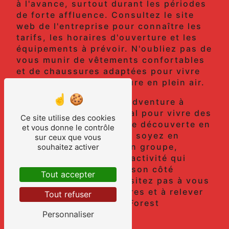
à l'avance, surtout durant les périodes
de forte affluence. Consultez le site
web de l'entreprise pour connaître les
tarifs, les horaires d'ouverture et les
équipements à prévoir. N'oubliez pas de
vous munir de vêtements confortables
et de chaussures adaptées pour vivre
pleinement cette aventure en plein air.
En conclusion, Forest Adventure à
Valognes est le lieu idéal pour vivre des
Ce site utilise des cookies
moments d'évasion et de découverte en
et vous donne le contrôle
pleine nature. Que vous soyez en
sur ceux que vous
famille, entre amis ou en groupe,
souhaitez activer
l'accrobranche est une activité qui
saura vous séduire par son côté
Tout accepter
ludique et sportif. N'hésitez pas à vous
aventurer parmi les arbres et à relever
Tout refuser
les défis proposés par Forest
Personnaliser
Adventure.