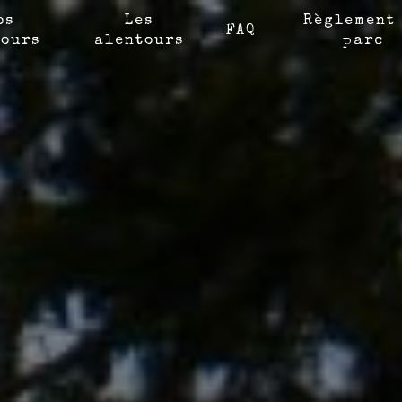
os
Les
Règlement
FAQ
ours
alentours
parc