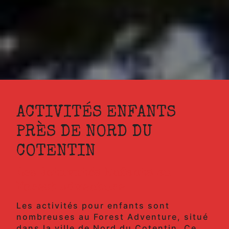
ACTIVITÉS ENFANTS
PRÈS DE NORD DU
COTENTIN
Les Activités Enfants au
Forest Adventure
Les activités pour enfants sont
nombreuses au Forest Adventure, situé
dans la ville de Nord du Cotentin. Ce