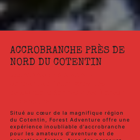
ACCROBRANCHE PRÈS DE
NORD DU COTENTIN
Accrobranche à Nord du
Cotentin : Découvrez les
sensations fortes avec Forest
Adventure
Situé au cœur de la magnifique région
du Cotentin, Forest Adventure offre une
expérience inoubliable d'accrobranche
pour les amateurs d'aventure et de