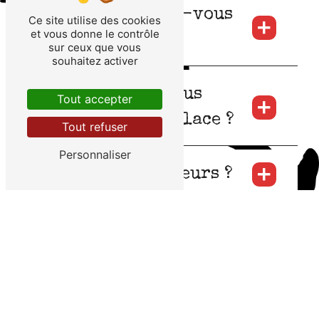
Comment pouvez-vous
Ce site utilise des cookies
et vous donne le contrôle
réserver ?
sur ceux que vous
souhaitez activer
Pouvez-vous vous
Tout accepter
restaurer sur place ?
Tout refuser
Personnaliser
Et pour les mineurs ?
Et quand il pleut ?