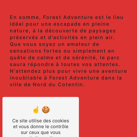
inoubliable
En somme, Forest Adventure est le lieu
idéal pour une escapade en pleine
nature, à la découverte de paysages
préservés et d'activités en plein air.
Que vous soyez un amateur de
sensations fortes ou simplement en
quête de calme et de sérénité, le parc
saura répondre à toutes vos attentes.
N'attendez plus pour vivre une aventure
inoubliable à Forest Adventure dans la
ville de Nord du Cotentin.
En savoir plus
Ce site utilise des cookies
Contactez-nous
et vous donne le contrôle
sur ceux que vous