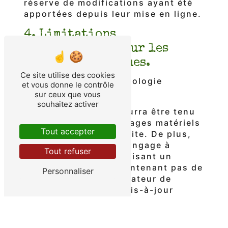
réserve de modifications ayant été
apportées depuis leur mise en ligne.
4. Limitations
contractuelles sur les
données techniques.
Ce site utilise des cookies
Le site utilise la technologie
et vous donne le contrôle
JavaScript.
sur ceux que vous
souhaitez activer
Le site Internet ne pourra être tenu
responsable de dommages matériels
Tout accepter
liés à l’utilisation du site. De plus,
l’utilisateur du site s’engage à
Tout refuser
accéder au site en utilisant un
matériel récent, ne contenant pas de
Personnaliser
virus et avec un navigateur de
dernière génération mis-à-jour
5. Propriété intellectuelle
et contrefaçons.