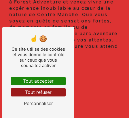
à Forest Adventure et venez vivre une
expérience inoubliable au cœur de la
nature de Centre Manche. Que vous
soyez en quête de sensations fortes,
de moments en famille ou de
découvertes insolites, le parc aventure
saura répondre à toutes vos attentes.
N'attendez plus, l'aventure vous attend
Ce site utilise des cookies
à Forest Adventure !
et vous donne le contrôle
sur ceux que vous
souhaitez activer
En savoir plus
Tout accepter
Contactez-nous
Tout refuser
Personnaliser