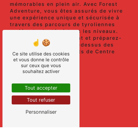
mémorables en plein air. Avec Forest
Adventure, vous êtes assurés de vivre
une expérience unique et sécurisée à
travers des parcours de tyroliennes
variés et adaptés à tous les niveaux.
Réservez dès maintenant et préparez-
vous à vous envoler au-dessus des
paysages époustouflants de Centre
Ce site utilise des cookies
Manche !
et vous donne le contrôle
sur ceux que vous
souhaitez activer
En savoir plus
Tout accepter
Contactez-nous
Tout refuser
Personnaliser