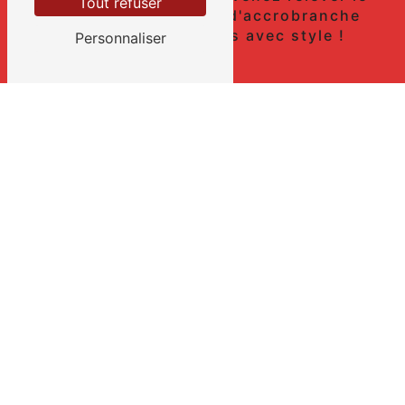
Tout refuser
défi de notre parcours d'accrobranche
et repoussez vos limites avec style !
Personnaliser
En savoir plus
Contactez-nous