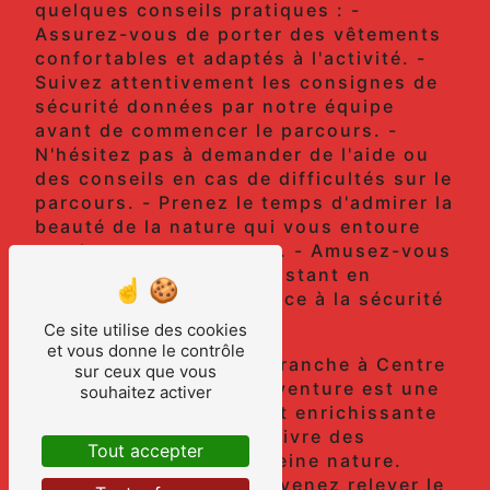
quelques conseils pratiques : -
Assurez-vous de porter des vêtements
confortables et adaptés à l'activité. -
Suivez attentivement les consignes de
sécurité données par notre équipe
avant de commencer le parcours. -
N'hésitez pas à demander de l'aide ou
des conseils en cas de difficultés sur le
parcours. - Prenez le temps d'admirer la
beauté de la nature qui vous entoure
pendant votre aventure. - Amusez-vous
et profitez de chaque instant en
accordant de l'importance à la sécurité
et au plaisir.
Ce site utilise des cookies
et vous donne le contrôle
En conclusion, l'accrobranche à Centre
sur ceux que vous
Manche avec Forest Adventure est une
souhaitez activer
activité passionnante et enrichissante
qui vous permettra de vivre des
Tout accepter
moments uniques en pleine nature.
Alors, n'attendez plus, venez relever le