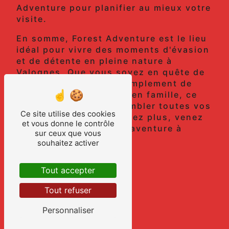
Adventure pour planifier au mieux votre
visite.
En somme, Forest Adventure est le lieu
idéal pour vivre des moments d'évasion
et de détente en pleine nature à
Valognes. Que vous soyez en quête de
sensations fortes ou simplement de
moments de complicité en famille, ce
parc aventure saura combler toutes vos
Ce site utilise des cookies
attentes. Alors n'attendez plus, venez
et vous donne le contrôle
découvrir les joies de l'aventure à
sur ceux que vous
Forest Adventure !
souhaitez activer
Tout accepter
En savoir plus
Tout refuser
Contactez-nous
Personnaliser