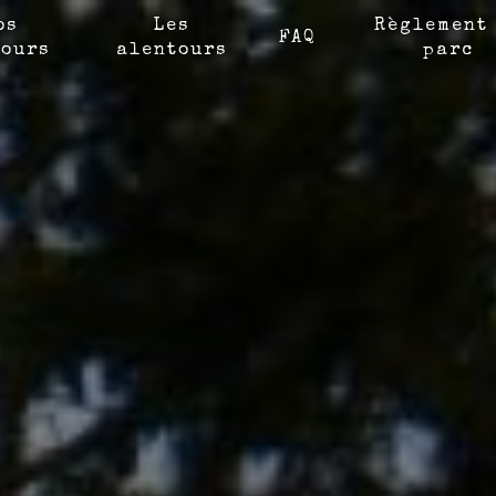
os
Les
Règlement
FAQ
ours
alentours
parc