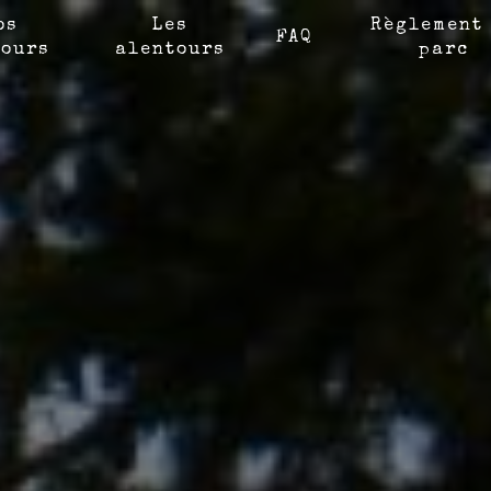
os
Les
Règlement
FAQ
ours
alentours
parc