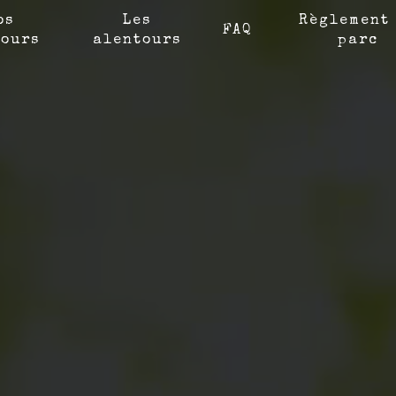
os
Les
Règlement
FAQ
ours
alentours
parc